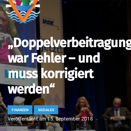
„Doppelverbeitragun
war Fehler – und
muss korrigiert
werden“
FINANZEN
SOZIALES
Veröffentlicht am
15. September 2018