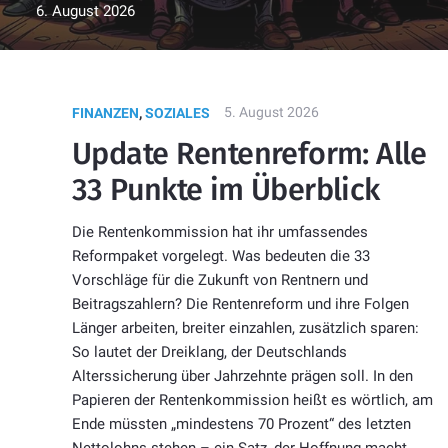
6. August 2026
5. August 2026
FINANZEN
,
SOZIALES
Update Rentenreform: Alle
33 Punkte im Überblick
Die Rentenkommission hat ihr umfassendes
Reformpaket vorgelegt. Was bedeuten die 33
Vorschläge für die Zukunft von Rentnern und
Beitragszahlern? Die Rentenreform und ihre Folgen
Länger arbeiten, breiter einzahlen, zusätzlich sparen:
So lautet der Dreiklang, der Deutschlands
Alterssicherung über Jahrzehnte prägen soll. In den
Papieren der Rentenkommission heißt es wörtlich, am
Ende müssten „mindestens 70 Prozent“ des letzten
Nettolohns stehen – ein Satz, der Hoffnung macht,