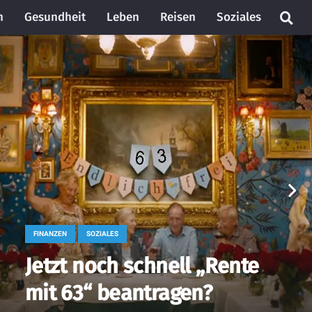
n
Gesundheit
Leben
Reisen
Soziales
FINANZEN
SOZIALES
Jetzt noch schnell „Rente
mit 63“ beantragen?