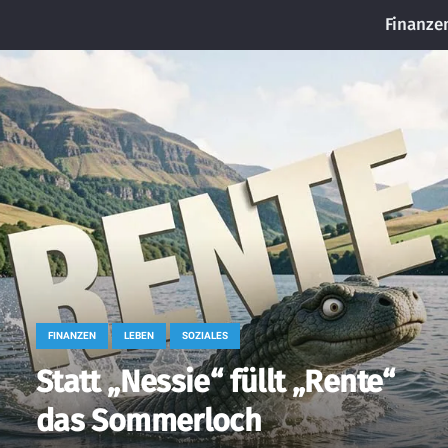
Finanze
FINANZEN
LEBEN
SOZIALES
Statt „Nessie“ füllt „Rente“
das Sommerloch