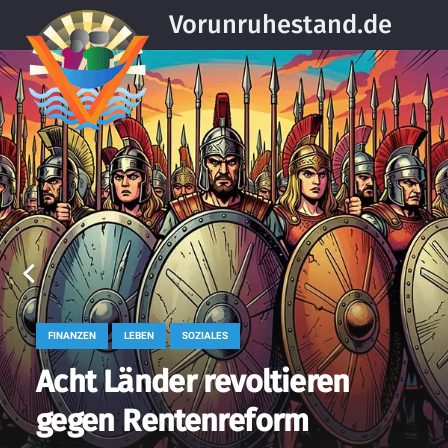
Vorunruhestand.de
FINANZEN
LEBEN
SOZIALES
Acht Länder revoltieren
gegen Rentenreform