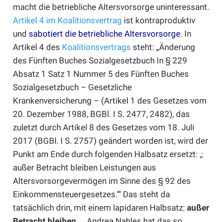
macht die betriebliche Altersvorsorge uninteressant.
Artikel 4 im Koalitionsvertrag
ist kontraproduktiv
und
sabotiert die betriebliche Altersvorsorge
. In
Artikel 4 des
Koalitionsvertrags
steht: „Änderung
des Fünften Buches Sozialgesetzbuch In § 229
Absatz 1 Satz 1 Nummer 5 des Fünften Buches
Sozialgesetzbuch – Gesetzliche
Krankenversicherung – (Artikel 1 des Gesetzes vom
20. Dezember 1988, BGBl. I S. 2477, 2482), das
zuletzt durch Artikel 8 des Gesetzes vom 18. Juli
2017 (BGBl. I S. 2757) geändert worden ist, wird der
Punkt am Ende durch folgenden Halbsatz ersetzt: ,;
außer Betracht bleiben Leistungen aus
Altersvorsorgevermögen im Sinne des § 92 des
Einkommensteuergesetzes.‘“ Das steht da
tatsächlich drin, mit einem lapidaren Halbsatz:
außer
Betracht bleiben …
Andrea Nahles hat das so