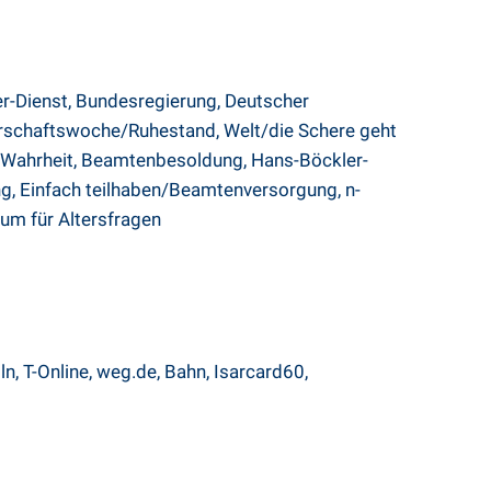
er-Dienst
,
Bundesregierung
,
Deutscher
rschaftswoche/Ruhestand,
Welt/die Schere geht
 Wahrheit
,
Beamtenbesoldung
,
Hans-Böckler-
ng
,
Einfach teilhaben/Beamtenversorgung
,
n-
um für Altersfragen
ln
,
T-Online
,
weg.de
,
Bahn
,
Isarcard60
,