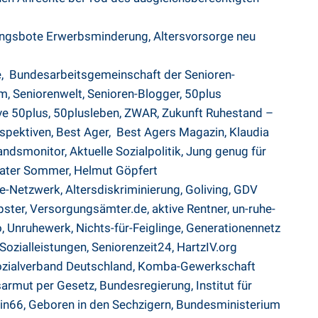
ungsbote Erwerbsminderung,
Altersvorsorge neu
e
,
Bundesarbeitsgemeinschaft der Senioren-
um
,
Seniorenwelt
,
Senioren-Blogger,
50plus
ve 50plus
,
50plusleben
,
ZWAR
,
Zukunft Ruhestand –
spektiven
,
Best Ager
,
Best Agers Magazin,
Klaudia
andsmonitor
,
Aktuelle Sozialpolitik
,
Jung genug für
rater Sommer
,
Helmut Göpfert
e-Netzwerk
,
Altersdiskriminierung
,
Goliving
,
GDV
pster
,
Versorgungsämter.de
,
aktive Rentner
,
un-ruhe-
o
,
Unruhewerk
,
Nichts-für-Feiglinge
,
Generationennetz
Sozialleistungen
,
Seniorenzeit24
,
HartzIV.org
zialverband Deutschland
,
Komba-Gewerkschaft
sarmut per Gesetz
,
Bundesregierung
,
Institut für
in66
,
Geboren in den Sechzigern
,
Bundesministerium