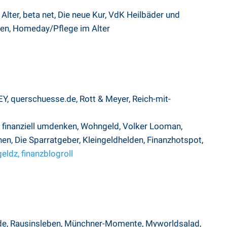
Alter,
beta net
,
Die neue Kur,
VdK Heilbäder und
sen
,
Homeday/Pflege im Alter
EY
,
querschuesse.de
,
Rott & Meyer
,
Reich-mit-
finanziell umdenken
,
Wohngeld
,
Volker Looman
,
hen
,
Die Sparratgeber
,
Kleingeldhelden
,
Finanzhotspot
,
geldz,
finanzblogroll
de
,
Rausinsleben
,
Münchner-Momente
,
Myworldsalad
,