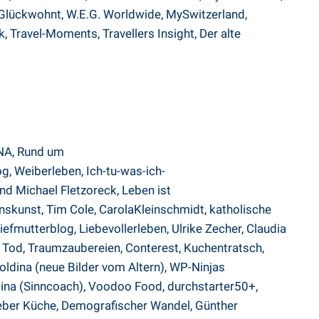
Glückwohnt
,
W.E.G. Worldwide
,
MySwitzerland
,
k
,
Travel-Moments,
Travellers Insight,
Der alte
NA
,
Rund um
og
,
Weiberleben
,
Ich-tu-was-ich-
d Michael Fletzoreck,
Leben ist
nskunst
,
Tim Cole
,
CarolaKleinschmidt
,
katholische
iefmutterblog
,
Liebevollerleben
,
Ulrike Zecher
,
Claudia
s Tod
,
Traumzaubereien
,
Conterest
,
Kuchentratsch
,
ldina (neue Bilder vom Altern)
,
WP-Ninjas
ina (Sinncoach)
,
Voodoo Food
,
durchstarter50+
,
eber Küche
,
Demografischer Wandel
,
Günther