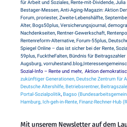
für Arbeit und Soziales
,
Rente-mit-Dividende,
Julia
Bestager-Messen,
Anti-Aging-Magazin:
Aktion De
Forum,
proriester,
Zweite-Lebenshälfte,
Septembe
Alter
,
Bogs50plus
,
Versicherungsjournal
,
demogra
Nachdenkseiten
,
Rentner-Gewerkschaft
,
Rentenpo
Rentenreform-Alternative
,
Forum-55plus
,
Deutsche
Spiegel Online – das ist sicher bei der Rente
,
Sozi
59plus,
FucktheFalten
,
Bündnis für Beitragszahler
Augsburg,
vorruhestand.blog,
Interessengemeinsc
Sozial-Info – Rente und mehr,
Aktion demokratisc
zukünftiger Generationen,
Deutsche Zentrum für A
Deutsche Altershilfe,
Betriebsrentner,
Beitragszale
Portal-Sozialpolitik
,
Bagso (Bundesarbeitsgemeins
Hamburg,
Ich-geh-in-Rente,
Finanz-Rechner-Hub (
Mit unserem Newsletter auf dem La