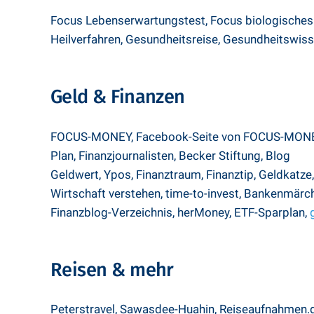
Focus Lebenserwartungstest,
Focus biologisches 
Heilverfahren
,
Gesundheitsreise,
Gesundheitswis
Geld & Finanzen
FOCUS-MONEY
,
Facebook-Seite von FOCUS-MON
Plan
,
Finanzjournalisten
,
Becker Stiftung
,
Blog
Geldwert
,
Ypos
,
Finanztraum
,
Finanztip
,
Geldkatze,
Wirtschaft verstehen
,
time-to-invest
,
Bankenmärc
Finanzblog-Verzeichnis,
herMoney,
ETF-Sparplan,
Reisen & mehr
Peterstravel
,
Sawasdee-Huahin
,
Reiseaufnahmen.