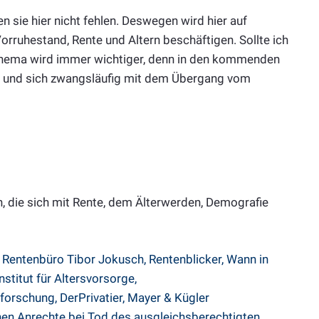
 sie hier nicht fehlen. Deswegen wird hier auf
 Vorruhestand, Rente und Altern beschäftigen. Sollte ich
Thema wird immer wichtiger, denn in den kommenden
en und sich zwangsläufig mit dem Übergang vom
n, die sich mit Rente, dem Älterwerden, Demografie
,
Rentenbüro Tibor Jokusch
,
Rentenblicker
,
Wann in
nstitut für Altersvorsorge
,
sforschung
,
DerPrivatier
,
Mayer & Kügler
en Anrechte bei Tod des ausgleichsberechtigten