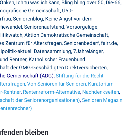
 Onken,
Ich tu was ich kann,
Bling bling over 50,
Die-66
,
mografische Gemeinschaft,
Ü50-
rfrau
,
Seniorenblog,
Keine Angst vor dem
fiewandel
,
Seniorenaufstand
,
Vorsorgelüge
,
litikwatch
,
Aktion Demokratische Gemeinschaft
,
s Zentrum für Altersfragen
,
Seniorenbedarf
,
fairr.de
,
alpolitik-aktuell Datensammlung
,
7Jahrelänger
,
 und Rentner,
Katholischer Frauenbund
haft der GMG-Geschädigten Direktversicherten
,
he Gemeinschaft (ADG),
Stiftung für die Recht
ltersfragen,
Von Senioren für Senioren,
Kuratorium
r-Rentner
,
Rentenreform-Alternative
,
Nachdenkseiten
,
chaft der Seniorenorganisationen)
,
Senioren Magazin
Rentenrechner)
ufenden bleiben