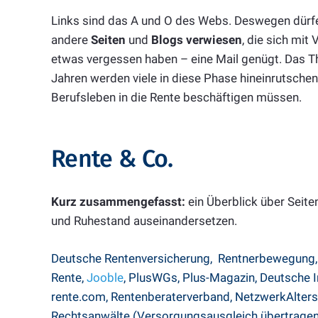
Links sind das A und O des Webs. Deswegen dürfen
andere
Seiten
und
Blogs verwiesen
, die sich mit
etwas vergessen haben – eine Mail genügt. Das 
Jahren werden viele in diese Phase hineinrutsch
Berufsleben in die Rente beschäftigen müssen.
Rente & Co.
Kurz zusammengefasst:
ein Überblick über Seite
und Ruhestand auseinandersetzen.
Deutsche Rentenversicherung
,
Rentnerbewegung
Rente
,
Jooble
,
PlusWGs
,
Plus-Magazin,
Deutsche I
rente.com
,
Rentenberaterverband,
NetzwerkAlter
Rechtsanwälte (
Versorgungsausgleich übertragen