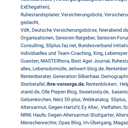
ExEhegatten),
Ruhestandsplaner
,
Versicherungsbote
,
Versicher
gedacht
,
VdK,
Deutsche Versicherungsbörse
,
feierabend.d
Organisationen
,
Senioren Ratgeber
,
Senioren-For
Consulting
,
50plus.faz.net
,
Bundesverband Initiati
individuelles und Team-Coaching
,
Xing
,
Lebensper
Guesten
,
MASTERhora
,
Best Ager Journal
,
Ruhest
alles
,
Lebensdomizile
,
zeitwert-blog.de
,
Rentenbe
Rentenberater,
Generation Silberhaar
,
Demographi
Sterbetafel,
ihre-vorsorge.de
,
Rentenblickerr
,
Hel
stand.de
,
Olle Piepen Blog
,
Sweetsixty.de
,
baseni
Gelsenkirchen
,
Netz 50-plus
,
Webkatalog 50plus
,
Altersarmut
,
Gegen-HartzIV,
Ey Alter
,
Vielfalten
,
So
NRW
,
Haufe
,
Gegen-Altersarmut-Stuttgarter
,
Alter
Menschenrechte
,
Opas Blog
,
Im-Übergang
,
Magaz