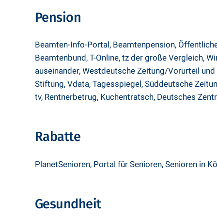
Pension
Beamten-Info-Portal
,
Beamtenpension
,
Öffentlich
Beamtenbund
,
T-Online
,
tz der große Vergleich
,
Wi
auseinander
,
Westdeutsche Zeitung/Vorurteil und
Stiftung
,
Vdata
,
Tagesspiegel
,
Süddeutsche Zeitu
tv
,
Rentnerbetrug
,
Kuchentratsch
,
Deutsches Zentr
Rabatte
PlanetSenioren
,
Portal für Senioren
,
Senioren in Kö
Gesundheit