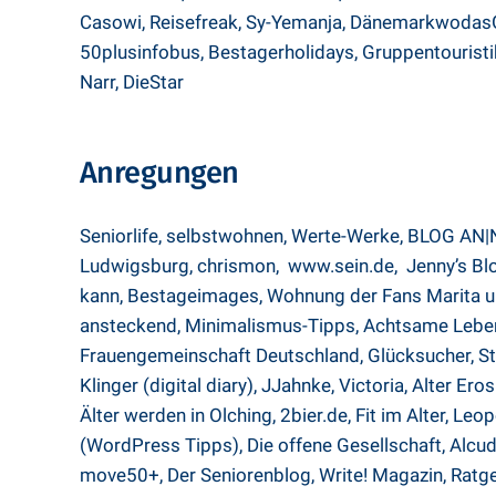
Casowi
,
Reisefreak
,
Sy-Yemanja
,
Dänemarkwodas
50plusinfobus
,
Bestagerholidays
,
Gruppentouristi
Narr,
DieStar
Anregungen
Seniorlife,
selbstwohnen,
Werte-Werke
,
BLOG AN|
Ludwigsburg
,
chrismon
,
www.sein.de
,
Jenny’s Bl
kann,
Bestageimages
,
Wohnung der Fans Marita un
ansteckend
,
Minimalismus-Tipps,
Achtsame Lebe
Frauengemeinschaft Deutschland
,
Glücksucher
,
St
Klinger (digital diary)
,
JJahnke
,
Victoria
,
Alter Ero
Älter werden in Olching
,
2bier.de
,
Fit im Alter
,
Leopo
(WordPress Tipps)
,
Die offene Gesellschaft
,
Alcud
move50+
,
Der Seniorenblog
,
Write! Magazin
,
Ratg