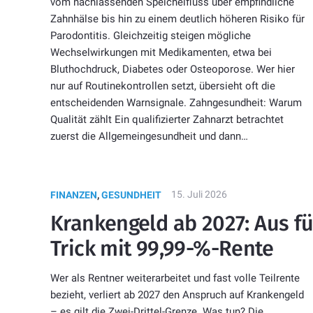
vom nachlassenden Speichelfluss über empfindliche
Zahnhälse bis hin zu einem deutlich höheren Risiko für
Parodontitis. Gleichzeitig steigen mögliche
Wechselwirkungen mit Medikamenten, etwa bei
Bluthochdruck, Diabetes oder Osteoporose. Wer hier
nur auf Routinekontrollen setzt, übersieht oft die
entscheidenden Warnsignale. Zahngesundheit: Warum
Qualität zählt Ein qualifizierter Zahnarzt betrachtet
zuerst die Allgemeingesundheit und dann…
15. Juli 2026
FINANZEN
,
GESUNDHEIT
Krankengeld ab 2027: Aus fü
Trick mit 99,99-%-Rente
Wer als Rentner weiterarbeitet und fast volle Teilrente
bezieht, verliert ab 2027 den Anspruch auf Krankengeld
– es gilt die Zwei-Drittel-Grenze. Was tun? Die