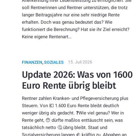
Anerkennung ihrer Lebensleistung zu ermöglichen. Sie
soll Rentnerinnen und Rentner unterstützen, die trotz
langer Beitragsjahre nur eine sehr niedrige Rente
erhalten. Doch was genau bedeutet das? Wie
funktioniert die Berechnung? Hat sie ihr Ziel erreicht?
Keine eigene Rentenart…
15. Juli 2026
FINANZEN
,
SOZIALES
Update 2026: Was von 1600
Euro Rente übrig bleibt
Rentner zahlen Kranken- und Pflegeversicherung plus
Steuern. Von 💶 1.600 Euro Rente bleibt deutlich
weniger übrig als gedacht. ❓Wie viel genau? Wer in
Rente geht, 😯 dürfte maßlos enttäuscht sein, was
tatsächlich netto 🤔 übrig bleibt. Staat und
Sozialversicherung langen 🫲 kräftig zu. Abgaben an