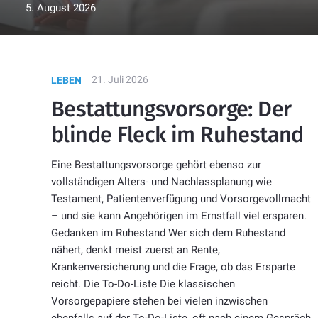
5. August 2026
21. Juli 2026
LEBEN
Bestattungsvorsorge: Der
blinde Fleck im Ruhestand
Eine Bestattungsvorsorge gehört ebenso zur
vollständigen Alters- und Nachlassplanung wie
Testament, Patientenverfügung und Vorsorgevollmacht
– und sie kann Angehörigen im Ernstfall viel ersparen.
Gedanken im Ruhestand Wer sich dem Ruhestand
nähert, denkt meist zuerst an Rente,
Krankenversicherung und die Frage, ob das Ersparte
reicht. Die To-Do-Liste Die klassischen
Vorsorgepapiere stehen bei vielen inzwischen
ebenfalls auf der To-Do-Liste, oft nach einem Gespräch