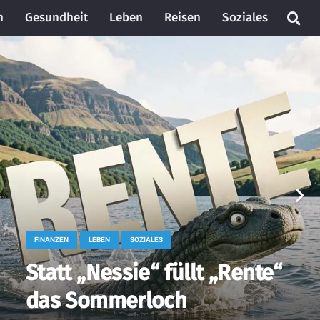
n
Gesundheit
Leben
Reisen
Soziales
FINANZEN
LEBEN
SOZIALES
Statt „Nessie“ füllt „Rente“
das Sommerloch