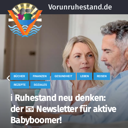
Vorunruhestand.de
BÜCHER
FINANZEN
GESUNDHEIT
LEBEN
REISEN
REZEPTE
SOZIALES
ℹ️ Ruhestand neu denken:
der 📧 Newsletter für aktive
Babyboomer!