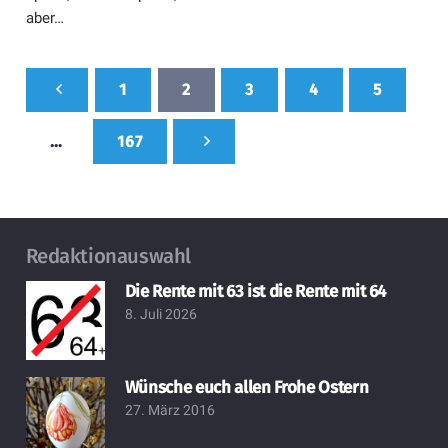
aber…
1
2
3
4
5
…
167
Redaktionauswahl
Die Rente mit 63 ist die Rente mit 64
8. Juli 2026
Wünsche euch allen Frohe Ostern
27. März 2016