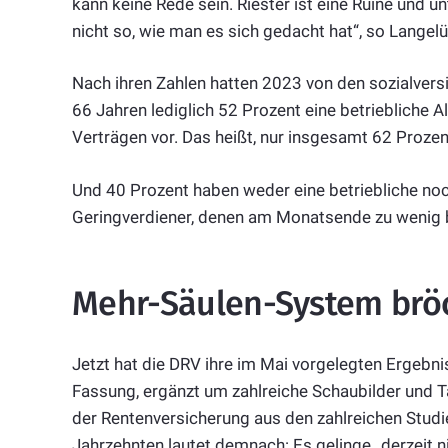
kann keine Rede sein. Riester ist eine Ruine und u
nicht so, wie man es sich gedacht hat“, so Langelü
Nach ihren Zahlen hatten 2023 von den sozialversi
66 Jahren lediglich 52 Prozent eine betriebliche A
Verträgen vor. Das heißt, nur insgesamt 62 Proze
Und 40 Prozent haben weder eine betriebliche noch
Geringverdiener, denen am Monatsende zu wenig bl
Mehr-Säulen-System brö
Jetzt hat die DRV ihre im Mai vorgelegten Ergebni
Fassung, ergänzt um zahlreiche Schaubilder und Ta
der Rentenversicherung aus den zahlreichen Studi
Jahrzehnten lautet demnach: Es gelinge „derzeit 