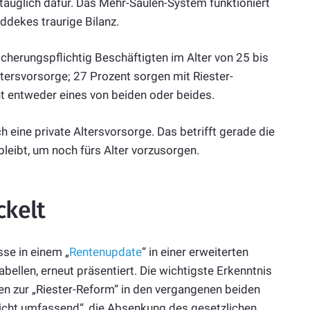
ntauglich dafür. Das Mehr-Säulen-System funktioniert
ddekes traurige Bilanz.
cherungspflichtig Beschäftigten im Alter von 25 bis
ltersvorsorge; 27 Prozent sorgen mit Riester-
nt entweder eines von beiden oder beides.
 eine private Altersvorsorge. Das betrifft gerade die
eibt, um noch fürs Alter vorzusorgen.
ckelt
sse in einem „
Rentenupdate
“ in einer erweiterten
bellen, erneut präsentiert. Die wichtigste Erkenntnis
en zur „Riester-Reform“ in den vergangenen beiden
nicht umfassend“, die Absenkung des gesetzlichen