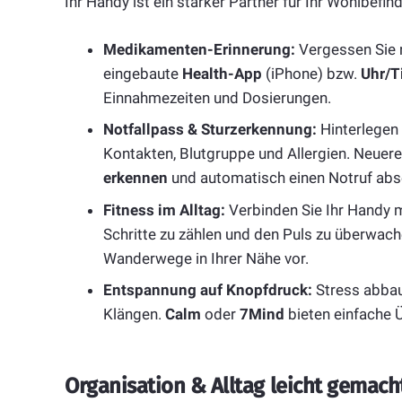
Ihr Handy ist ein starker Partner für Ihr Wohlbefin
Medikamenten-Erinnerung:
Vergessen Sie n
eingebaute
Health-App
(iPhone) bzw.
Uhr/T
Einnahmezeiten und Dosierungen.
Notfallpass & Sturzerkennung:
Hinterlegen 
Kontakten, Blutgruppe und Allergien. Neu
erkennen
und automatisch einen Notruf abs
Fitness im Alltag:
Verbinden Sie Ihr Handy m
Schritte zu zählen und den Puls zu überwac
Wanderwege in Ihrer Nähe vor.
Entspannung auf Knopfdruck:
Stress abbau
Klängen.
Calm
oder
7Mind
bieten einfache 
Organisation & Alltag leicht gemach