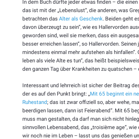
In dem Buch dürfte jeder etwas finden – die einen 
das ist mit der „Lebenslust“, die anderen, was Gr
betrachten das
Alter als Geschenk
. Beiden geht 
davon überzeugt zu sein“, wie es Hallervorden ausd
geworden sind, weil sie merken, dass ein ausgesa
besser erreichen lassen“, so Hallervorden. Seinen
mindestens einmal mehr aufstehen als hinfallen“. 
leben als viele Alte es tun“, das heißt beispielswe
den ganzen Tag über Krankheiten zu quatschen – 
Interessant und lehrreich ist sicher der Beitrag 
der es auf den Punkt bringt: „
Mit 65 beginnt ein n
Ruhestand
; das ist zwar offiziell so, aber wehe, 
beerdigen lassen, dann ist Feierabend“. Mit 65 b
muss man gestalten, da darf man sich nicht hinlege
sinnvollen Lebensabend, das „troisième age“, wie
wir noch nie im Leben – lasst uns das genießen un