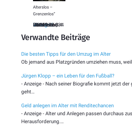
Alterslos –
Grenzenlos“
Simone Rethel-Heesters
Westend Verlag
216 Seiten
Hardcover, 34 Euro
ISBN 978-3-86489-268-4
Verwandte Beiträge
Die besten Tipps für den Umzug im Alter
Ob jemand aus Platzgründen umziehen muss, wei
Jürgen Klopp – ein Leben für den Fußball?
- Anzeige - Nach seiner Biografie kommt jetzt der
geht…
Geld anlegen im Alter mit Renditechancen
- Anzeige - Alter und Anlegen passen durchaus z
Herausforderung.…