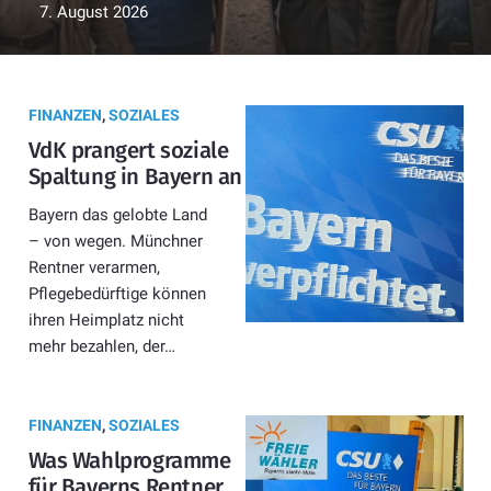
7. August 2026
FINANZEN
,
SOZIALES
VdK prangert soziale
Spaltung in Bayern an
Bayern das gelobte Land
– von wegen. Münchner
Rentner verarmen,
Pflegebedürftige können
ihren Heimplatz nicht
mehr bezahlen, der…
FINANZEN
,
SOZIALES
Was Wahlprogramme
für Bayerns Rentner