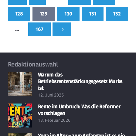
128
129
130
131
132
…
167
Redaktionauswahl
Warum das
Betriebsrentenstärkungsgesetz Murks
ist
12. Juni 2025
Rente im Umbruch: Was die Reformer
vorschlagen
18. Februar 2026
Yoga im Alter – zum Anfangen ist es nie