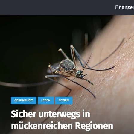
Finanze
GESUNDHEIT
LEBEN
REISEN
Sicher unterwegs in
mückenreichen Regionen