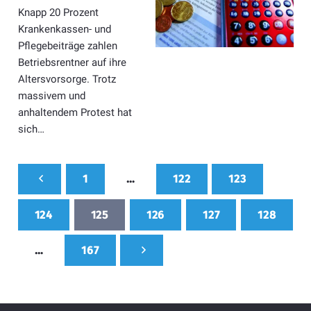
Knapp 20 Prozent
Krankenkassen- und
Pflegebeiträge zahlen
Betriebsrentner auf ihre
Altersvorsorge. Trotz
massivem und
anhaltendem Protest hat
sich…
1
…
122
123
124
125
126
127
128
…
167