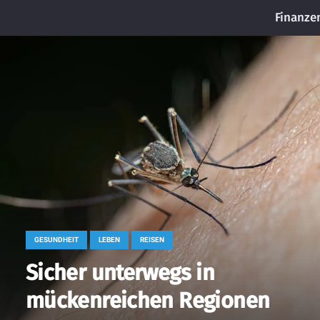
Finanze
GESUNDHEIT
LEBEN
REISEN
Sicher unterwegs in
mückenreichen Regionen