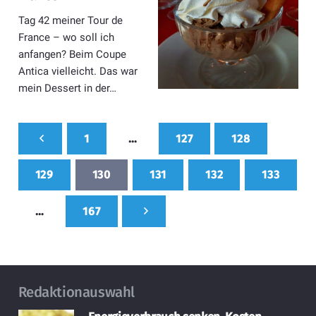
Tag 42 meiner Tour de
France – wo soll ich
anfangen? Beim Coupe
Antica vielleicht. Das war
mein Dessert in der…
1
…
127
128
129
130
131
132
133
…
167
Redaktionauswahl