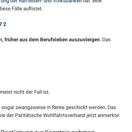
ung der Raiffeisen- und Volksbanken
hat eine
iese Fälle auflistet.
7 2
n, früher aus dem Berufsleben auszusteigen
. Das
ist nicht der Fall ist.
er sogar zwangsweise in Rente geschickt werden. Das
g, wie der Paritätische Wohlfahrtsverband jetzt anmerkte: