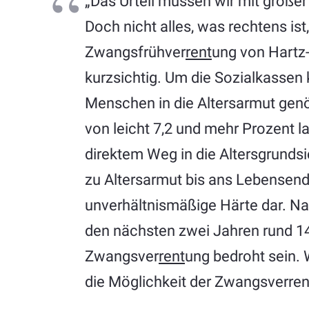
„Das Urteil müssen wir mit große
Doch nicht alles, was rechtens ist, 
Zwangsfrühver
rent
ung von Hartz-
kurzsichtig. Um die Sozialkassen k
Menschen in die Altersarmut gen
von leicht 7,2 und mehr Prozent l
direktem Weg in die Altersgrundsi
zu Altersarmut bis ans Lebensende 
unverhältnismäßige Härte dar. N
den nächsten zwei Jahren rund 14
Zwangsver
rent
ung bedroht sein. 
die Möglichkeit der Zwangsverren