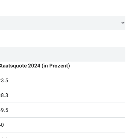
Staatsquote 2024 (in Prozent)
23.5
38.3
39.5
40