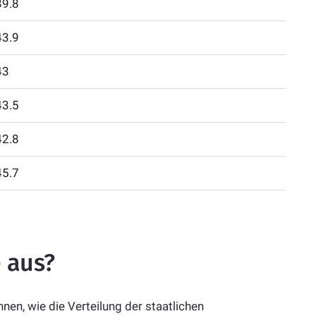
39.8
43.9
43
43.5
42.8
45.7
 aus?
nen, wie die Verteilung der staatlichen