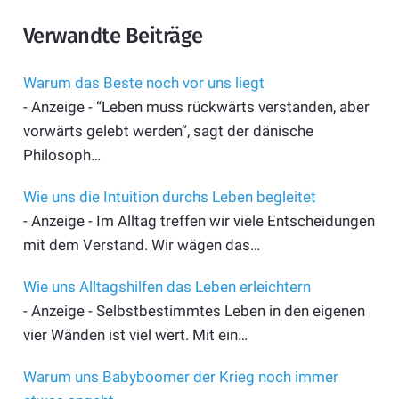
Verwandte Beiträge
Warum das Beste noch vor uns liegt
- Anzeige - “Leben muss rückwärts verstanden, aber
vorwärts gelebt werden”, sagt der dänische
Philosoph…
Wie uns die Intuition durchs Leben begleitet
- Anzeige - Im Alltag treffen wir viele Entscheidungen
mit dem Verstand. Wir wägen das…
Wie uns Alltagshilfen das Leben erleichtern
- Anzeige - Selbstbestimmtes Leben in den eigenen
vier Wänden ist viel wert. Mit ein…
Warum uns Babyboomer der Krieg noch immer