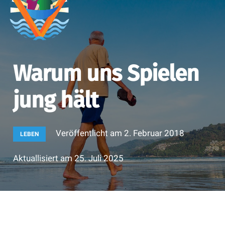
Warum uns Spielen
jung hält
Veröffentlicht am
2. Februar 2018
LEBEN
Aktuallisiert am
25. Juli 2025