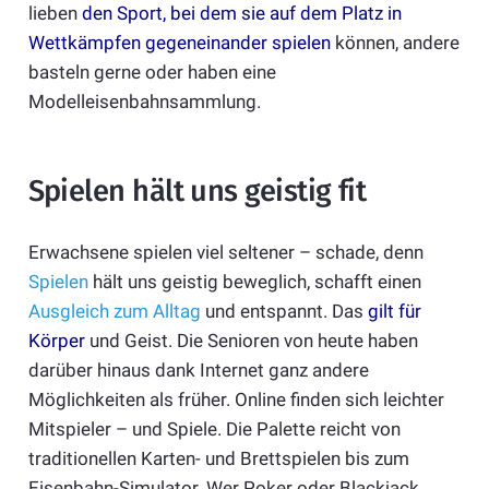
lieben
den Sport, bei dem sie auf dem Platz in
Wettkämpfen gegeneinander spiele
n
können, andere
basteln gerne oder haben eine
Modelleisenbahnsammlung.
Spielen hält uns geistig fit
Erwachsene spielen viel seltener – schade, denn
Spielen
hält uns geistig beweglich, schafft einen
Ausgleich zum Alltag
und entspannt. Das
gilt für
Körper
und Geist. Die Senioren von heute haben
darüber hinaus dank Internet ganz andere
Möglichkeiten als früher. Online finden sich leichter
Mitspieler – und Spiele. Die Palette reicht von
traditionellen Karten- und Brettspielen bis zum
Eisenbahn-Simulator. Wer Poker oder Blackjack