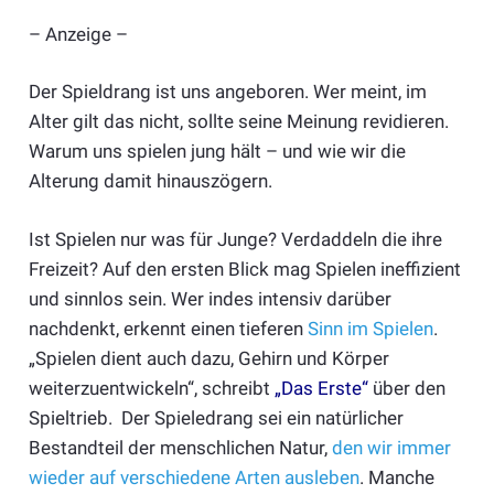
– Anzeige –
Der Spieldrang ist uns angeboren. Wer meint, im
Alter gilt das nicht, sollte seine Meinung revidieren.
Warum uns spielen jung hält – und wie wir die
Alterung damit hinauszögern.
Ist Spielen nur was für Junge? Verdaddeln die ihre
Freizeit? Auf den ersten Blick mag Spielen ineffizient
und sinnlos sein. Wer indes intensiv darüber
nachdenkt, erkennt einen tieferen
Sinn im Spielen
.
„Spielen dient auch dazu, Gehirn und Körper
weiterzuentwickeln“, schreibt
„Das Erste“
über den
Spieltrieb. Der Spieledrang sei ein natürlicher
Bestandteil der menschlichen Natur,
den wir immer
wieder auf verschiedene Arten ausleben
. Manche