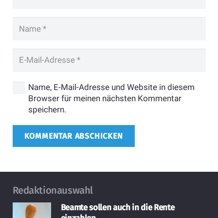
Name, E-Mail-Adresse und Website in diesem
Browser für meinen nächsten Kommentar
speichern.
KOMMENTAR ABSCHICKEN
Redaktionauswahl
Beamte sollen auch in die Rente