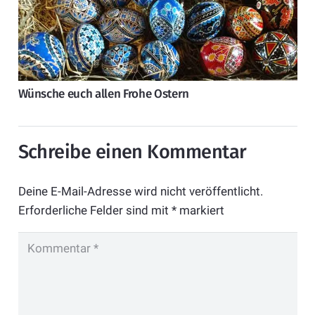
Wünsche euch allen Frohe Ostern
Schreibe einen Kommentar
Deine E-Mail-Adresse wird nicht veröffentlicht.
Erforderliche Felder sind mit
*
markiert