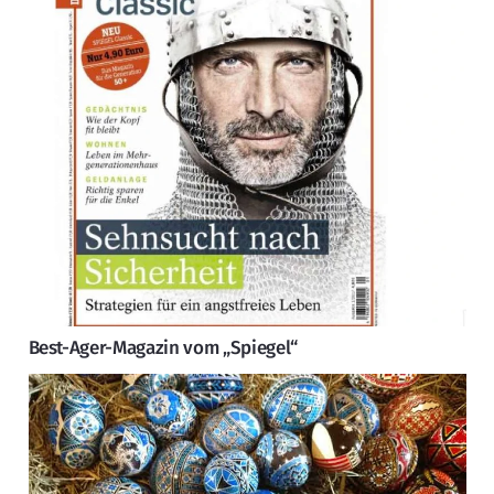
Best-Ager-Magazin vom „Spiegel“