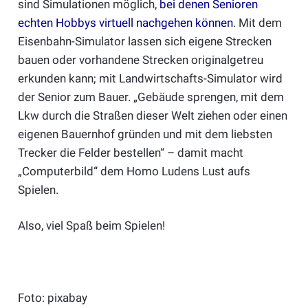
sind Simulationen möglich,
bei denen Senioren
echten Hobbys virtuell nachgehen können
. Mit dem
Eisenbahn-Simulator lassen sich eigene Strecken
bauen oder vorhandene Strecken originalgetreu
erkunden kann; mit Landwirtschafts-Simulator wird
der Senior zum Bauer. „Gebäude sprengen, mit dem
Lkw durch die Straßen dieser Welt ziehen oder einen
eigenen Bauernhof gründen und mit dem liebsten
Trecker die Felder bestellen“ – damit macht
„Computerbild“ dem Homo Ludens Lust aufs
Spielen.
Also, viel Spaß beim Spielen!
Foto: pixabay