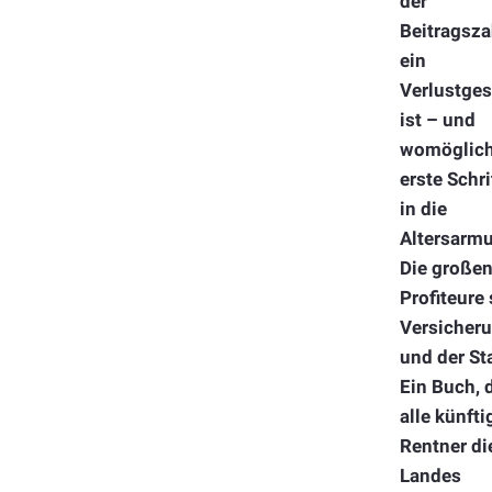
der
Beitragsza
ein
Verlustges
ist – und
womöglich
erste Schri
in die
Altersarmu
Die große
Profiteure 
Versicher
und der St
Ein Buch, 
alle künfti
Rentner di
Landes