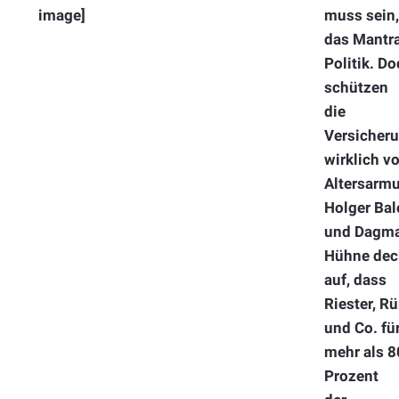
image]
muss sein,
das Mantra
Politik. D
schützen
die
Versicher
wirklich vo
Altersarmu
Holger Bal
und Dagm
Hühne dec
auf, dass
Riester, R
und Co. fü
mehr als 8
Prozent