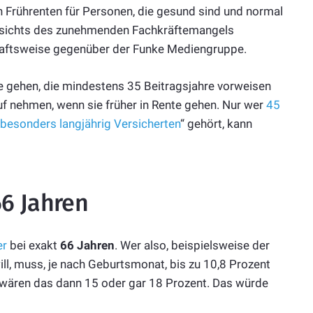
n Früh
rente
n für Personen, die gesund sind und normal
gesichts des zunehmenden Fachkräftemangels
schaftsweise gegenüber der Funke Mediengruppe.
te gehen, die mindestens 35 Beitragsjahre vorweisen
f nehmen, wenn sie früher in Rente gehen. Nur wer
45
besonders langjährig Versicherten
“ gehört, kann
66 Jahren
er
bei exakt
66 Jahren
. Wer also, beispielsweise der
ill, muss, je nach Geburtsmonat, bis zu 10,8 Prozent
ären das dann 15 oder gar 18 Prozent. Das würde