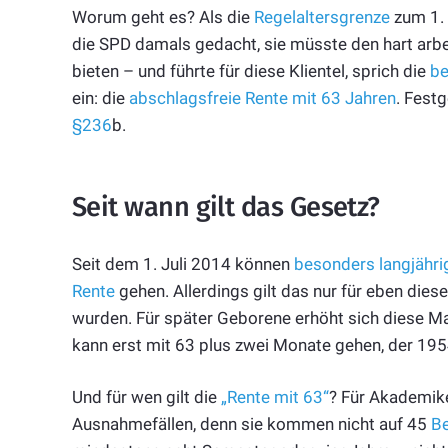
Worum geht es? Als die
Regelaltersgrenze
zum 1. 
die SPD damals gedacht, sie müsste den hart arb
bieten – und führte für diese Klientel, sprich die
be
ein: die
abschlagsfreie Rente mit 63 Jahren
. Fest
§236
b.
Seit wann gilt das Gesetz?
Seit dem 1. Juli 2014 können
besonders langjähri
Rente
gehen. Allerdings gilt das nur für eben die
wurden. Für später Geborene erhöht sich diese Ma
kann erst mit 63 plus zwei Monate gehen, der 195
Und für wen gilt die
„Rente mit 63“
? Für Akademike
Ausnahmefällen, denn sie kommen nicht auf 45
Be