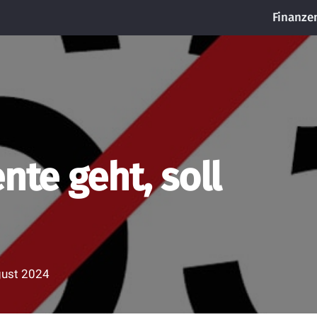
Finanze
nte geht, soll
gust 2024