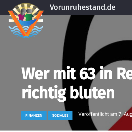
Vorunruhestand.de
Wer mit 63 in Re
richtig bluten
Veröffentlicht am
7. Au
FINANZEN
SOZIALES