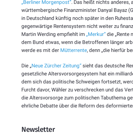
„Berliner Morgenpost“
. Das heißt nichts anderes,
württembergische Finanzminister Danyal Bayaz (Gr
in Deutschland künftig noch später in den Ruhesta
gegenwärtige Rentensystem nicht weiter zu finanz
Martin Werding empfiehlt im
„Merkur“
die „Rente m
dem Bund etwas, wenn die Betroffenen länger arb
werde es mit der
Mütterrente
, denn „die hierfür b
Die „
Neue Zürcher Zeitung“
sieht das deutsche Ren
gesetzliche Altersvorsorgesystem hat ein millia
dem sich das politische Schweigen fortsetzt, wer
Furcht davor, Wähler zu verschrecken und das Vertr
die Altersvorsorge zum politischen Tabuthema gew
ehrliche Debatte über die Reform des deformierte
Newsletter