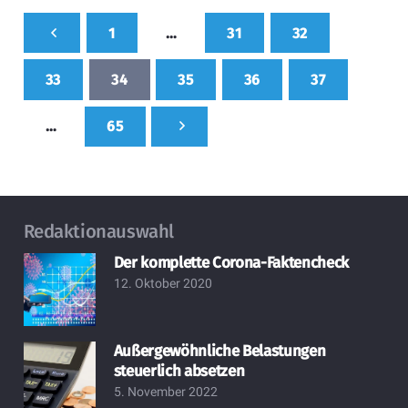
1
…
31
32
33
34
35
36
37
…
65
Redaktionauswahl
Der komplette Corona-Faktencheck
12. Oktober 2020
Außergewöhnliche Belastungen
steuerlich absetzen
5. November 2022