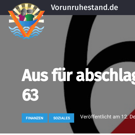
Vorunruhestand.de
Aus für abschla
63
Veröffentlicht am
12. D
FINANZEN
SOZIALES