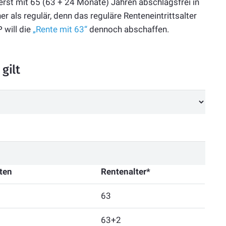
rst mit 65 (63 + 24 Monate) Jahren abschlagsfrei in
 als regulär, denn das reguläre Renteneintrittsalter
P will die
„Rente mit 63“
dennoch abschaffen.
gilt
ten
Rentenalter*
63
63+2