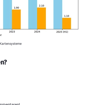
o Kartensysteme
en?
ommentaren!