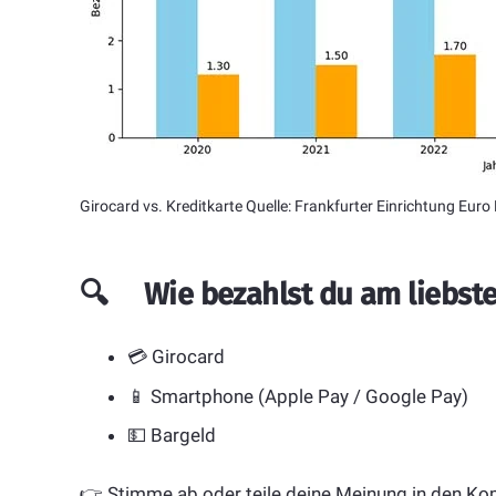
Girocard vs. Kreditkarte Quelle: Frankfurter Einrichtung Eur
🔍 Wie bezahlst du am liebst
💳 Girocard
📱 Smartphone (Apple Pay / Google Pay)
💵 Bargeld
👉 Stimme ab oder teile deine Meinung in den K