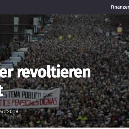
Finanze
r revoltieren
t
ärz 2018