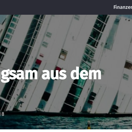
Finanze
angsam aus dem
18