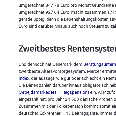
umgerechnet 847,78 Euro pro Monat Grundrente (
umgerechnet 927,64 Euro, macht zusammen 1775,4
gerade üppig, denn die Lebenshaltungskosten sind
Euro sind darüber hinaus auch noch Steuern zu za
Zweitbestes Rentensyst
Und dennoch hat Dänemark dem
Beratungsunter
zweitbeste Altersvorsorgesystem. Mercer ermitte
Index
, der aussagt, wie gut oder schlecht ein Rent
Die Dänen zahlen darüber hinaus obligatorisch ne
(Arbejdsmarkedets Tillægspension)
ein. ATP zufo
eingezahlt hat, pro Jahr 24 500 dänische Kronen 
Zusammen mit der Folkepension kommt somit eine
deutscher Eckrentner – 45 Beitragsjahre, immer du