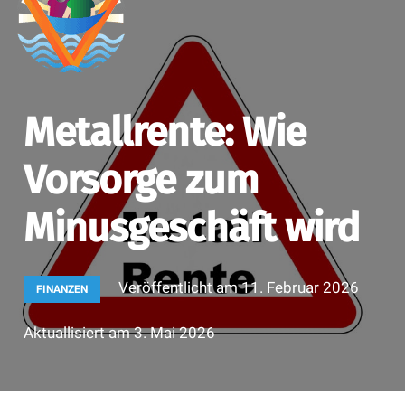
Metallrente: Wie
Vorsorge zum
Minusgeschäft wird
Veröffentlicht am
11. Februar 2026
FINANZEN
Aktuallisiert am
3. Mai 2026