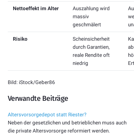
Nettoeffekt im Alter
Auszahlung wird
Au
massiv
we
geschmälert
un
Risiko
Scheinsicherheit
Ka
durch Garantien,
ab
reale Rendite oft
hö
niedrig
Er
Bild: iStock/Geber86
Verwandte Beiträge
Altersvorsorgedepot statt Riester?
Neben der gesetzlichen und betrieblichen muss auch
die private Altersvorsorge reformiert werden.