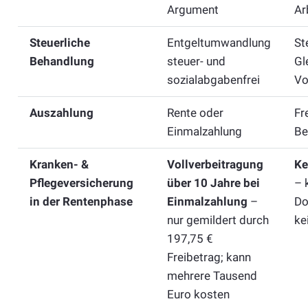
Argument
Ar
Steuerliche
Entgeltumwandlung
St
Behandlung
steuer- und
Gl
sozialabgabenfrei
Vo
Auszahlung
Rente oder
Fr
Einmalzahlung
Be
Kranken- &
Vollverbeitragung
Ke
Pflegeversicherung
über 10 Jahre bei
– 
in der Rentenphase
Einmalzahlung
–
Do
nur gemildert durch
ke
197,75 €
Freibetrag; kann
mehrere Tausend
Euro kosten