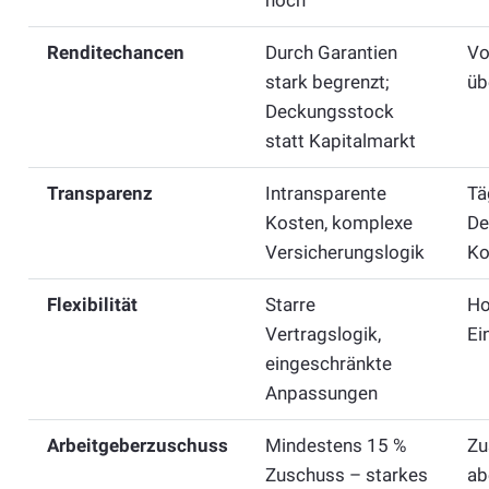
hoch
Renditechancen
Durch Garantien
Vo
stark begrenzt;
üb
Deckungsstock
statt Kapitalmarkt
Transparenz
Intransparente
Tä
Kosten, komplexe
De
Versicherungslogik
Ko
Flexibilität
Starre
Ho
Vertragslogik,
Ei
eingeschränkte
Anpassungen
Arbeitgeberzuschuss
Mindestens 15 %
Zu
Zuschuss – starkes
ab