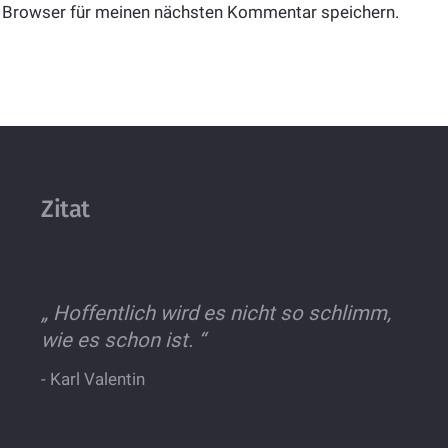
 Browser für meinen nächsten Kommentar speichern.
Zitat
„
Hoffentlich wird es nicht so schlimm,
wie es schon ist.
“
-
Karl Valentin