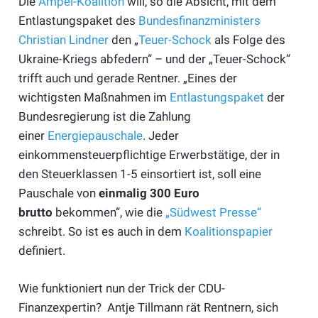
Die
Ampel-Koalition
will, so die Absicht, mit dem
Entlastungspaket des
Bundesfinanzministers
Christian Lindner
den „
Teuer-Schock
als Folge des
Ukraine-Kriegs abfedern“ – und der „Teuer-Schock“
trifft auch und gerade Rentner. „Eines der
wichtigsten Maßnahmen im
Entlastungspaket
der
Bundesregierung ist die Zahlung
einer
Energiepauschale
. Jeder
einkommensteuerpflichtige Erwerbstätige, der in
den Steuerklassen 1-5 einsortiert ist, soll eine
Pauschale von
einmalig 300 Euro
brutto
bekommen“, wie die
„Südwest Presse“
schreibt. So ist es auch in dem
Koalitionspapier
definiert.
Wie funktioniert nun der Trick der CDU-
Finanzexpertin? Antje Tillmann rät Rentnern, sich