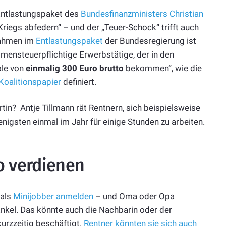
 Entlastungspaket des
Bundesfinanzministers Christian
riegs abfedern“ – und der „Teuer-Schock“ trifft auch
nahmen im
Entlastungspaket
der Bundesregierung ist
mensteuerpflichtige Erwerbstätige, der in den
ale von
einmalig 300 Euro brutto
bekommen“, wie die
Koalitionspapier
definiert.
tin? Antje Tillmann rät Rentnern, sich beispielsweise
nigsten einmal im Jahr für einige Stunden zu arbeiten.
o verdienen
 als
Minijobber anmelden
– und Oma oder Opa
Enkel. Das könnte auch die Nachbarin oder der
kurzzeitig beschäftigt.
Rentner könnten sie sich auch