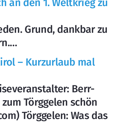
ch an den 1. Weltkrieg zu
ieden. Grund, dankbar zu
rn.…
rol – Kurzurlaub mal
severanstalter: Berr-
l: zum Törggelen schön
.com) Törggelen: Was das