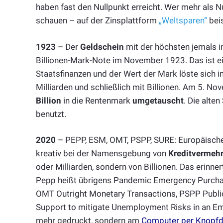
haben fast den Nullpunkt erreicht. Wer mehr als N
schauen – auf der Zinsplattform
„Weltsparen“
beis
1923
– Der
Geldschein
mit der höchsten jemals 
Billionen-Mark-Note im November 1923. Das ist ei
Staatsfinanzen und der Wert der Mark löste sich in
Milliarden und schließlich mit Billionen. Am 5. 
Billion
in die Rentenmark
umgetauscht
. Die alte
benutzt.
2020
– PEPP, ESM, OMT, PSPP, SURE: Europäische
kreativ bei der Namensgebung von
Kreditverme
oder Milliarden, sondern von Billionen. Das erinner
Pepp heißt übrigens Pandemic Emergency Purch
OMT Outright Monetary Transactions, PSPP Publ
Support to mitigate Unemployment Risks in an Eme
mehr gedruckt, sondern am
Computer per Knopfdr