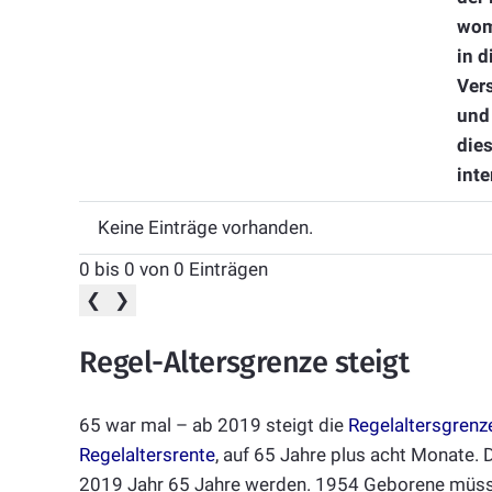
womö
in d
Ver
und 
die
int
Keine Einträge vorhanden.
0 bis 0 von 0 Einträgen
❮
❯
Regel-Altersgrenze steigt
65 war mal – ab 2019 steigt die
Regelaltersgrenz
Regelaltersrent
e
, auf 65 Jahre plus acht Monate. 
2019 Jahr 65 Jahre werden. 1954 Geborene müsse