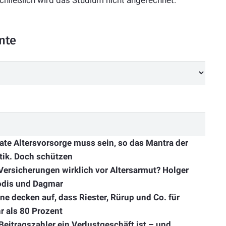
chließlich wird das Studium nicht angerechnet.
nte
ate Altersvorsorge muss sein, so das Mantra der
tik. Doch schützen
Versicherungen wirklich vor Altersarmut? Holger
odis und Dagmar
e decken auf, dass Riester, Rürup und Co. für
r als 80 Prozent
Beitragszahler ein Verlustgeschäft ist – und