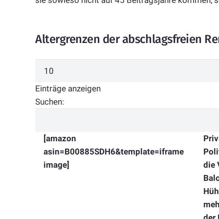
sie sowieso nicht auf 45 Beitragsjahre kommen, s
Altergrenzen der abschlagsfreien Re
Einträge anzeigen
Suchen:
[amazon
Priv
asin=B00885SDH6&template=iframe
Poli
image]
die 
Bal
Hühn
meh
der 