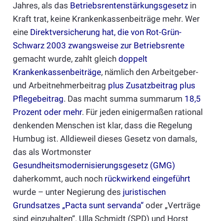
Jahres, als das
Betriebsrentenstärkungsgesetz
in
Kraft trat, keine Krankenkassenbeiträge mehr. Wer
eine
Direktversicherung hat, die von Rot-Grün-
Schwarz 2003 zwangsweise zur Betriebsrente
gemacht wurde, zahlt gleich
doppelt
Krankenkassenbeiträge
, nämlich den Arbeitgeber-
und Arbeitnehmerbeitrag
plus Zusatzbeitrag plus
Pflegebeitrag
. Das macht summa summarum
18,5
Prozent oder mehr
. Für jeden einigermaßen rational
denkenden Menschen ist klar, dass die Regelung
Humbug ist. Alldieweil dieses Gesetz von damals,
das als Wortmonster
Gesundheitsmodernisierungsgesetz (GMG)
daherkommt, auch noch
rückwirkend eingeführt
wurde – unter Negierung des
juristischen
Grundsatzes „Pacta sunt servanda“
oder „Verträge
sind einzuhalten“. Ulla Schmidt (SPD) und Horst