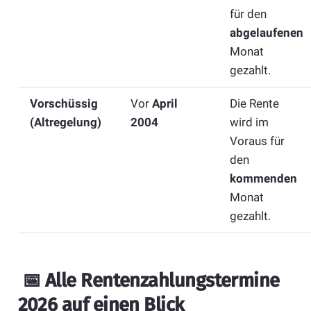
für den
abgelaufenen
Monat
gezahlt.
Vorschüssig
Vor
April
Die Rente
(Altregelung)
2004
wird im
Voraus für
den
kommenden
Monat
gezahlt.
📅
Alle Rentenzahlungstermine
2026 auf einen Blick