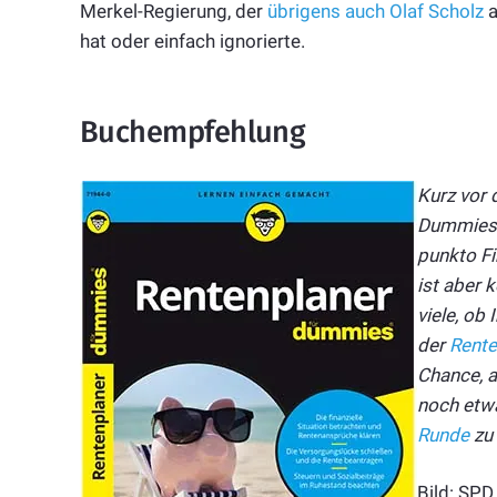
Merkel-Regierung, der
übrigens auch Olaf Scholz
a
hat oder einfach ignorierte.
Buchempfehlung
Kurz vor 
Dummies“ 
punkto Fi
ist aber 
viele, ob 
der
Rente
Chance, a
noch etwa
Runde
zu
Bild: SPD