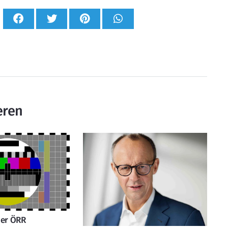
eren
der ÖRR