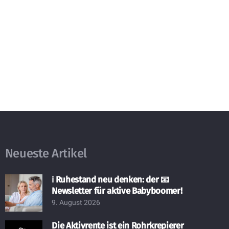
Neueste Artikel
ℹ️ Ruhestand neu denken: der 📧
Newsletter für aktive Babyboomer!
9. August 2026
Die Aktivrente ist ein Rohrkrepierer