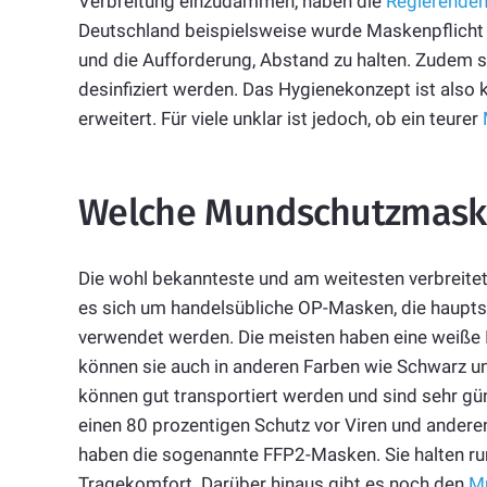
Verbreitung einzudämmen, haben die
Regierenden
Deutschland beispielsweise wurde Maskenpflich
und die Aufforderung, Abstand zu halten. Zudem 
desinfiziert werden. Das Hygienekonzept ist also k
erweitert. Für viele unklar ist jedoch, ob ein teurer
Welche Mundschutzmaske
Die wohl bekannteste und am weitesten verbreite
es sich um handelsübliche OP-Masken, die haupts
verwendet werden. Die meisten haben eine weiße I
können sie auch in anderen Farben wie Schwarz un
können gut transportiert werden und sind sehr gün
einen 80 prozentigen Schutz vor Viren und anderen
haben die sogenannte FFP2-Masken. Sie halten run
Tragekomfort. Darüber hinaus gibt es noch den
M