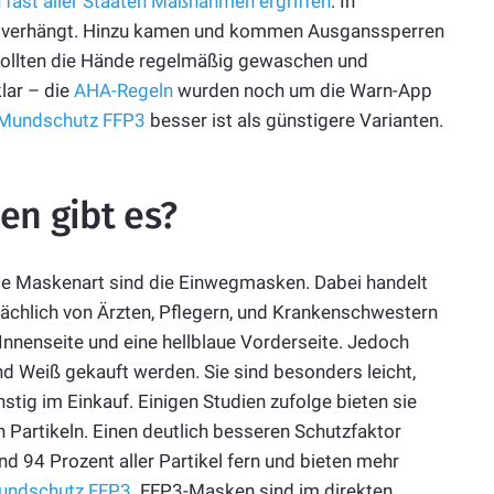
 fast aller Staaten Maßnahmen ergriffen
. In
t verhängt. Hinzu kamen und kommen Ausganssperren
sollten die Hände regelmäßig gewaschen und
lar – die
AHA-Regeln
wurden noch um die Warn-App
Mundschutz FFP3
besser ist als günstigere Varianten.
n gibt es?
te Maskenart sind die Einwegmasken. Dabei handelt
ächlich von Ärzten, Pflegern, und Krankenschwestern
nnenseite und eine hellblaue Vorderseite. Jedoch
d Weiß gekauft werden. Sie sind besonders leicht,
stig im Einkauf. Einigen Studien zufolge bieten sie
 Partikeln. Einen deutlich besseren Schutzfaktor
d 94 Prozent aller Partikel fern und bieten mehr
undschutz FFP3
. FFP3-Masken sind im direkten