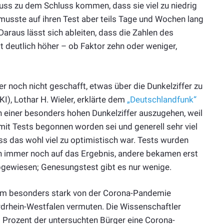
muss zu dem Schluss kommen, dass sie viel zu niedrig
n, musste auf ihren Test aber teils Tage und Wochen lang
araus lässt sich ableiten, dass die Zahlen des
st deutlich höher – ob Faktor zehn oder weniger,
r noch nicht geschafft, etwas über die Dunkelziffer zu
I), Lothar H. Wieler, erklärte dem
„Deutschlandfunk“
n einer besonders hohen Dunkelziffer auszugehen, weil
mit Tests begonnen worden sei und generell sehr viel
ss das wohl viel zu optimistisch war. Tests wurden
en immer noch auf das Ergebnis, andere bekamen erst
bgewiesen; Genesungstest gibt es nur wenige.
n dem besonders stark von der Corona-Pandemie
rdrhein-Westfalen vermuten. Die Wissenschaftler
 Prozent der untersuchten Bürger eine Corona-