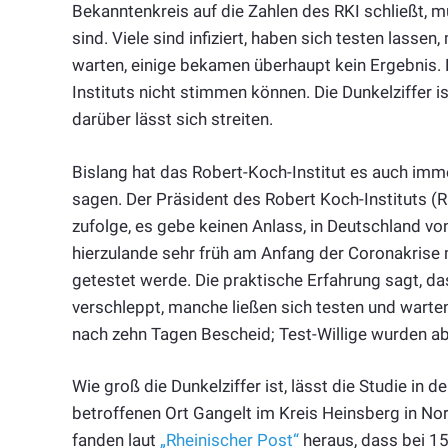
Bekanntenkreis auf die Zahlen des RKI schließt, 
sind. Viele sind infiziert, haben sich testen lasse
warten, einige bekamen überhaupt kein Ergebnis. D
Instituts nicht stimmen können. Die Dunkelziffer i
darüber lässt sich streiten.
Bislang hat das Robert-Koch-Institut es auch imme
sagen. Der Präsident des Robert Koch-Instituts (RK
zufolge, es gebe keinen Anlass, in Deutschland vo
hierzulande sehr früh am Anfang der Coronakrise 
getestet werde. Die praktische Erfahrung sagt, da
verschleppt, manche ließen sich testen und wart
nach zehn Tagen Bescheid; Test-Willige wurden a
Wie groß die Dunkelziffer ist, lässt die Studie i
betroffenen Ort Gangelt im Kreis Heinsberg in No
fanden laut
„Rheinischer Post“
heraus, dass bei 15