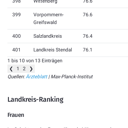
398
Wittenberg
76.6
399
Vorpommern-
76.6
Greifswald
400
Salzlandkreis
76.4
401
Landkreis Stendal
76.1
1 bis 10 von 13 Einträgen
❮
1
2
❯
Quellen:
Ärzteblatt
| Max-Planck-Institut
Landkreis-Ranking
Frauen