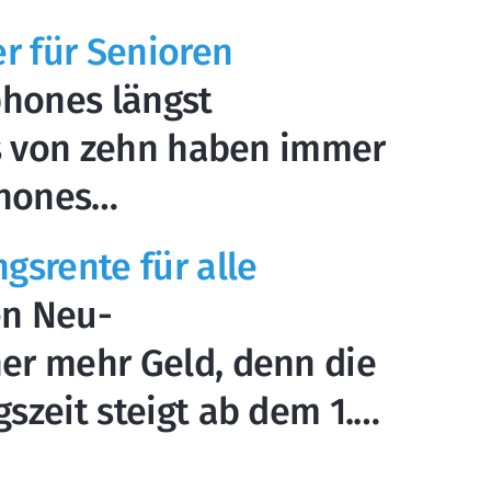
r für Senioren
phones längst
hs von zehn haben immer
phones…
srente für alle
n Neu-
r mehr Geld, denn die
zeit steigt ab dem 1.…