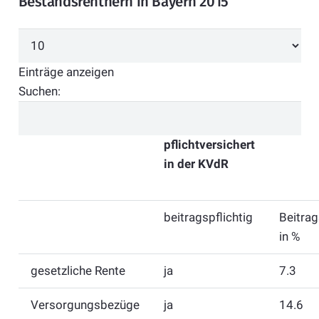
Bestandsrentnern in Bayern 2015
Einträge anzeigen
Suchen:
pflichtversichert
in der KVdR
beitragspflichtig
Beitrag
in %
gesetzliche Rente
ja
7.3
Versorgungsbezüge
ja
14.6