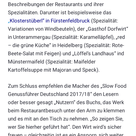
Beschreibungen der Restaurants und ihrer
Spezialitäten. Darunter ist beispielsweise das
„
Klosterstüberl“ in Fürstenfeldbruck
(Spezialität:
Variationen von Windbeuteln), der „Gasthof Dorfwirt“
in Unterammergau (Spezialität: Karamelläpfel), „red
– die grüne Küche“ in Heidelberg (Spezialität: Rote-
Beete-Salat mit Feigen) und „Löffel’s Landhaus“ ind
Münstermaifeld (Spezialität: Maifelder
Kartoffelsuppe mit Majoran und Speck).
Zum Schluss empfehlen die Macher des „Slow Food
Genussführer Deutschland 2017/18“ den Lesern
oder besser gesagt „Nutzern“ des Buchs, das Werk
beim Restaurantbesuch unter den Arm zu klemmen
und es mit an den Tisch zu nehmen. „So zeigen Sie,
wer Sie hierher geführt hat“. Den Wirt wird’s sicher
freuen – gleichzeitig ist es ein Ansporn, sich weiter