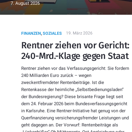
7. August 2026
19. März 2026
FINANZEN
,
SOZIALES
Rentner ziehen vor Gericht:
240-Mrd.-Klage gegen Staat
Rentner ziehen vor das Verfassungsgericht: Sie fordern
240 Milliarden Euro zurück – wegen
zweckentfremdeter Rentenbeiträge. Ist die
Rentenkasse der heimliche „Selbstbedienungsladen“
der Bundesregierung? Diese brisante Frage liegt seit
dem 24. Februar 2026 beim Bundesverfassungsgericht
in Karlsruhe. Eine Rentner-Initiative hat genug von der
Querfinanzierung versicherungsfremder Leistungen und
geht dagegen an. Der Vorwurf: Rentenbeiträge als
„Lückenbüßer“ Ob Mütterrente, Ost-Angleichung oder