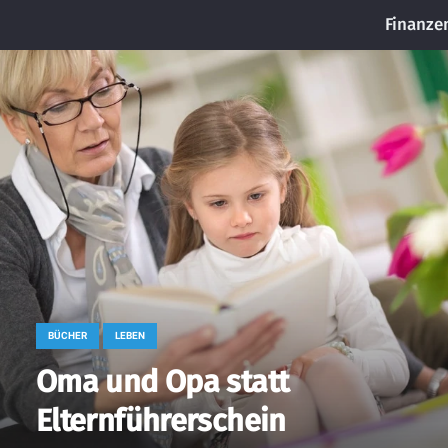
Finanze
BÜCHER
LEBEN
Oma und Opa statt
Elternführerschein