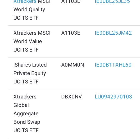
Xtrackers
MSCI
A1103D
IE00BL25JL35
World Quality
UCITS ETF
Xtrackers MSCI
A1103E
IE00BL25JM42
World Value
UCITS ETF
iShares Listed
A0MM0N
IE00B1TXHL60
Private Equity
UCITS ETF
Xtrackers
DBX0NV
LU0942970103
Global
Aggregate
Bond Swap
UCITS ETF