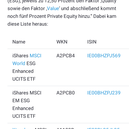
(ESG), jeweils zu 12,50 Prozent den Faktor ‚Quality‘
sowie den Faktor ‚
Value
‘ und abschließend kommt
noch fünf Prozent Private Equity hinzu.“ Dabei kam
diese Liste heraus:
Name
WKN
ISIN
iShares
MSCI
A2PCB4
IE00BHZPJ569
World
ESG
Enhanced
UCITS ETF
iShares MSCI
A2PCB0
IE00BHZPJ239
EM ESG
Enhanced
UCITS ETF