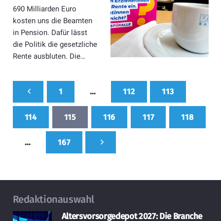
690 Milliarden Euro
kosten uns die Beamten
in Pension. Dafür lässt
die Politik die gesetzliche
Rente ausbluten. Die…
1
…
112
113
114
115
116
117
118
…
167
Redaktionauswahl
Altersvorsorgedepot 2027: Die Branche