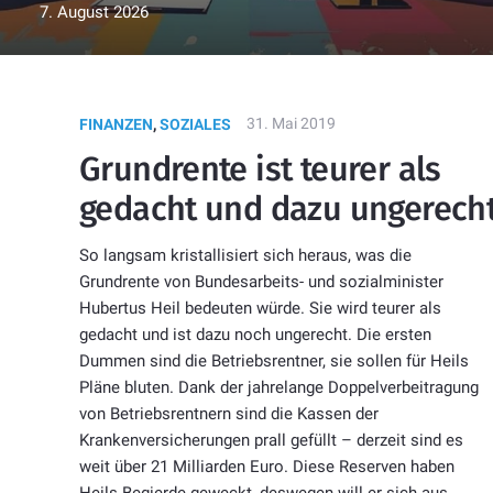
7. August 2026
31. Mai 2019
FINANZEN
,
SOZIALES
Grundrente ist teurer als
gedacht und dazu ungerech
So langsam kristallisiert sich heraus, was die
Grundrente von Bundesarbeits- und sozialminister
Hubertus Heil bedeuten würde. Sie wird teurer als
gedacht und ist dazu noch ungerecht. Die ersten
Dummen sind die Betriebsrentner, sie sollen für Heils
Pläne bluten. Dank der jahrelange Doppelverbeitragung
von Betriebsrentnern sind die Kassen der
Krankenversicherungen prall gefüllt – derzeit sind es
weit über 21 Milliarden Euro. Diese Reserven haben
Heils Begierde geweckt, deswegen will er sich aus