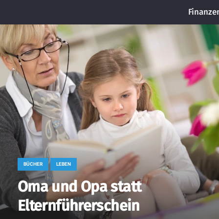
Finanze
BÜCHER
LEBEN
Oma und Opa statt
Elternführerschein