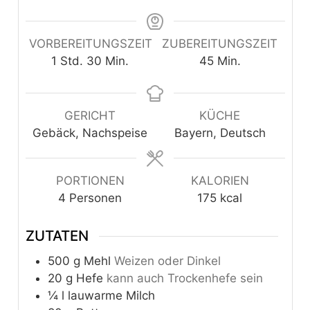
VORBEREITUNGSZEIT
ZUBEREITUNGSZEIT
Stunde
Minuten
Minuten
1
Std.
30
Min.
45
Min.
GERICHT
KÜCHE
Gebäck, Nachspeise
Bayern, Deutsch
PORTIONEN
KALORIEN
4
Personen
175
kcal
ZUTATEN
500
g
Mehl
Weizen oder Dinkel
20
g
Hefe
kann auch Trockenhefe sein
¼
l
lauwarme Milch