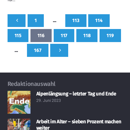
1
…
113
114
115
116
117
118
119
…
167
Redaktionauswahl
Alpenlängsung – letzter Tag und Ende
29. Juni 2023
Arbeit im Alter – sieben Prozent machen
weiter