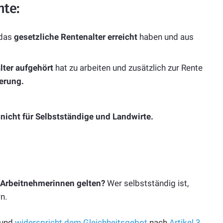
nte:
 das
gesetzliche Rentenalter erreicht
haben und aus
lter aufgehört
hat zu arbeiten und zusätzlich zur Rente
terung.
, nicht für Selbstständige und Landwirte.
 Arbeitnehmerinnen gelten?
Wer selbstständig ist,
n.
 und
widerspricht dem Gleichheitsgebot
nach
Artikel 3