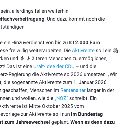
sein, allerdings fallen weiterhin
eifachverbeitragung
. Und dazu kommt noch die
tständigen.
e ein Hinzuverdienst von bis zu 💶
2.000 Euro
ese freiwillig weiterarbeiten. Die
Aktivrente
soll ein 🤗
ken und 👵 👴 älteren Menschen zu ermöglichen,
zt! Das ist eine
Uralt-Idee der CDU
– und die
Merz-Regierung die Aktivrente so 2026 umsetzen: „Wir
t, die sogenannte Aktivrente zum 1. Januar 2026
eiz geschaffen, Menschen im
Rentenalter
länger in der
önnen und wollen, wie die
„NOZ“
schreibt. Ein
ktivrente ist Mitte Oktober 2025 vom
vorlage zur Aktivrente soll nun
im Bundestag
ist zum Jahreswechsel
geplant.
Wenn es denn dazu