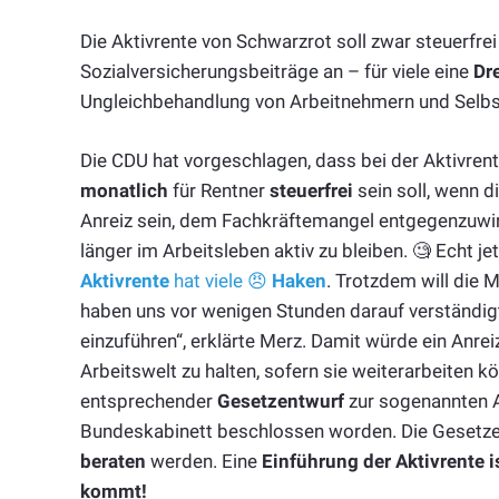
Die Aktivrente von Schwarzrot soll zwar steuerfrei 
Sozialversicherungsbeiträge an – für viele eine
Dr
Ungleichbehandlung von Arbeitnehmern und Selbs
Die CDU hat vorgeschlagen, dass bei der Aktivrent
monatlich
für Rentner
steuerfrei
sein soll, wenn di
Anreiz sein, dem Fachkräftemangel entgegenzuwir
länger im Arbeitsleben aktiv zu bleiben. 🧐 Echt jet
Aktivrente
hat viele 😠
Haken
. Trotzdem will die 
haben uns vor wenigen Stunden darauf verständig
einzuführen“, erklärte Merz. Damit würde ein Anr
Arbeitswelt zu halten, sofern sie weiterarbeiten k
entsprechender
Gesetzentwurf
zur sogenannten A
Bundeskabinett beschlossen worden. Die Gesetzes
beraten
werden. Eine
Einführung der Aktivrente 
kommt!