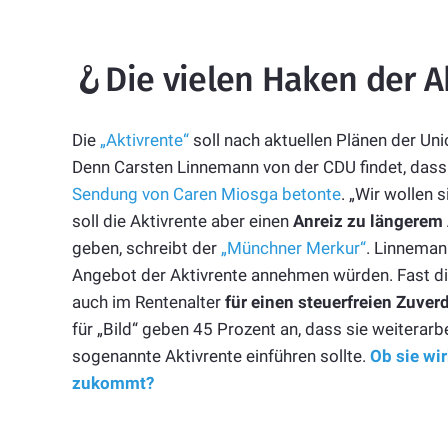
🪝Die vielen Haken der A
Die
„Aktivrente“
soll nach aktuellen Plänen der U
Denn Carsten Linnemann von der CDU findet, dass R
Sendung von Caren Miosga betonte
. „Wir wollen 
soll die Aktivrente aber einen
Anreiz zu längerem 
geben, schreibt der
„Münchner Merkur“
. Linneman
Angebot der Aktivrente annehmen würden. Fast di
auch im
Rente
nalter
für einen steuerfreien Zuver
für „Bild“ geben 45 Prozent an, dass sie weiterar
sogenannte Aktiv
rente
einführen sollte.
Ob sie wir
zukommt?