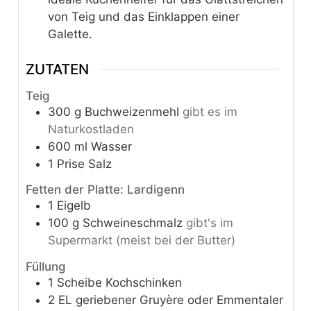
von Teig und das Einklappen einer
Galette.
ZUTATEN
Teig
300
g
Buchweizenmehl
gibt es im
Naturkostladen
600
ml
Wasser
1
Prise
Salz
Fetten der Platte: Lardigenn
1
Eigelb
100
g
Schweineschmalz
gibt's im
Supermarkt (meist bei der Butter)
Füllung
1
Scheibe
Kochschinken
2
EL
geriebener Gruyère oder Emmentaler