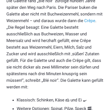
Die Galette fand „Ble noir“ zufolge hundert Jahre
später den Weg nach Paris. Die Pariser buken die
Galette aber nicht mit Buchweizenmehl, sondern mit
Weizenmehl – und daraus wurde dann die
Crêpe
.
„Die Regel besagt: Eine Galette besteht
ausschließlich aus Buchweizen, Wasser und
Meersalz und wird herzhaft gefüllt; eine Crêpe
besteht aus Weizenmehl, Eiern, Milch, Salz und
Zucker und wird ausschließlich mit ‚süßen‘ Zutaten
gefüllt. Für die Galette und auch die Crêpe gilt, dass
sie nicht dicker als zwei Millimeter sein dürfen und
spätestens nach drei Minuten knusprig sein
müssen!“, schreibt „Blé noir“. Die Galette kann gefüllt
werden mit:
Klassisch: Schinken, Käse 🧀 und Ei 🍳
Weitere Optionen: Spinat, Pilze, Speck 🥓,