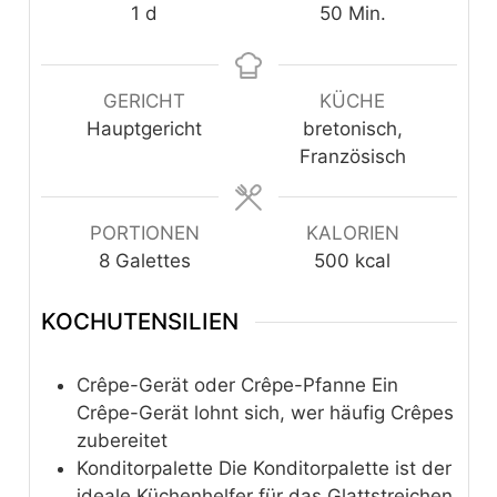
day
Minuten
1
d
50
Min.
GERICHT
KÜCHE
Hauptgericht
bretonisch,
Französisch
PORTIONEN
KALORIEN
8
Galettes
500
kcal
KOCHUTENSILIEN
Crêpe-Gerät oder Crêpe-Pfanne
Ein
Crêpe-Gerät lohnt sich, wer häufig Crêpes
zubereitet
Konditorpalette
Die Konditorpalette ist der
ideale Küchenhelfer für das Glattstreichen